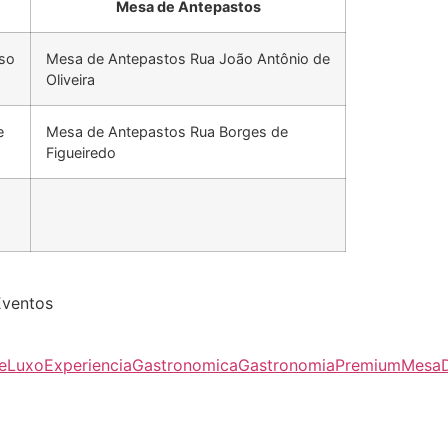
Mesa de Antepastos
so
Mesa de Antepastos Rua João Antônio de
Oliveira
e
Mesa de Antepastos Rua Borges de
Figueiredo
Eventos
eLuxo
ExperienciaGastronomica
GastronomiaPremium
MesaD