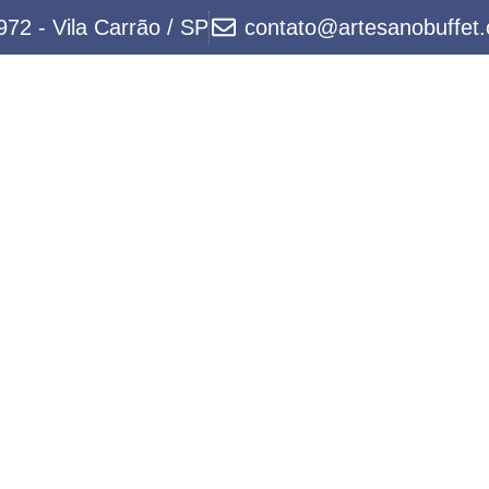
72 - Vila Carrão / SP
contato@artesanobuffet