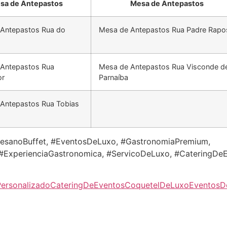
sa de Antepastos
Mesa de Antepastos
Antepastos Rua do
Mesa de Antepastos Rua Padre Rapo
Antepastos Rua
Mesa de Antepastos Rua Visconde d
or
Parnaíba
Antepastos Rua Tobias
esanoBuffet, #EventosDeLuxo, #GastronomiaPremium,
 #ExperienciaGastronomica, #ServicoDeLuxo, #CateringDe
Personalizado
CateringDeEventos
CoquetelDeLuxo
EventosD