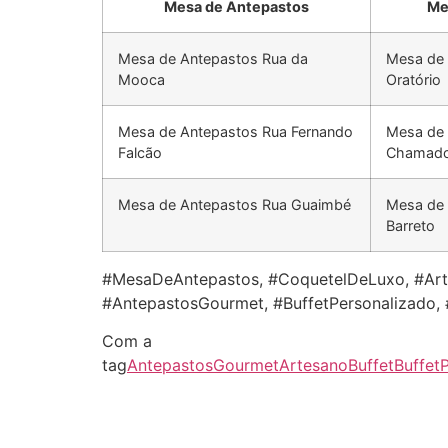
Mesa de Antepastos
Me
Mesa de Antepastos Rua da
Mesa de 
Mooca
Oratório
Mesa de Antepastos Rua Fernando
Mesa de 
Falcão
Chamad
Mesa de Antepastos Rua Guaimbé
Mesa de 
Barreto
#MesaDeAntepastos, #CoquetelDeLuxo, #Art
#AntepastosGourmet, #BuffetPersonalizado,
Com a
tag
AntepastosGourmet
ArtesanoBuffet
Buffet