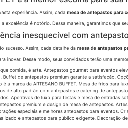
asta experiência. Assim, cada
mesa de antepastos para c
excelência é notório. Dessa maneira, garantimos que seu
ência inesquecível com antepasto
 do sucesso. Assim, cada detalhe da
mesa de antepastos pa
a inovar. Desse modo, seus convidados terão uma memóri
que comida, é arte. Antepastos gourmet para eventos ele
l. Buffet de antepastos premium garante a satisfação. Op
vo é a marca da ARTESANO BUFFET. Mesa de frios para luxo
os de alto padrão com antepastos e catering de antepasto
dos. Aperitivos de luxo para festas e mesa de entradas so
 antepastos premium e design de mesa de antepastos. Arte
brações especiais e melhores antepastos para eventos. Cr
onalizado e antepastos para público exigente. Decoração 