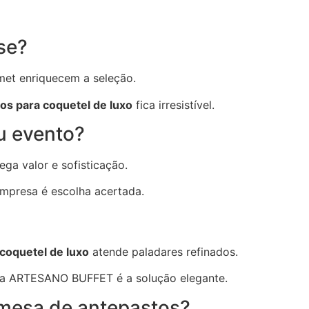
se?
rmet enriquecem a seleção.
os para coquetel de luxo
fica irresistível.
u evento?
ga valor e sofisticação.
 empresa é escolha acertada.
coquetel de luxo
atende paladares refinados.
 da ARTESANO BUFFET é a solução elegante.
mesa de antepastos?