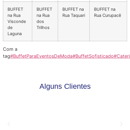
BUFFET
BUFFET
BUFFET na
BUFFET na
na Rua
na Rua
Rua Taquari
Rua Curupacê
Visconde
dos
de
Trilhos
Laguna
Com a
tag
#BuffetParaEventosDeModa
#BuffetSofisticado
#Cateri
Alguns Clientes