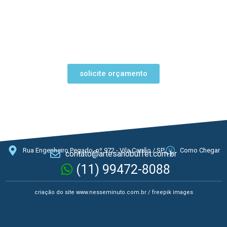
solicite orçamento
Rua Engenheiro Pegado, nº 972 - Vila Carrão / SP
Como Chegar
contato@artesanobuffet.com.br
(11) 99472-8088
criação do site
www.nesseminuto.com.br
/ freepik images
Vila Carrão