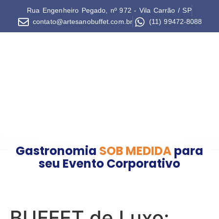
Rua Engenheiro Pegado, nº 972 - Vila Carrão / SP
contato@artesanobuffet.com.br
(11) 99472-8088
Gastronomia
SOB MEDIDA
para
seu Evento Corporativo
BUFFET de Luxo: