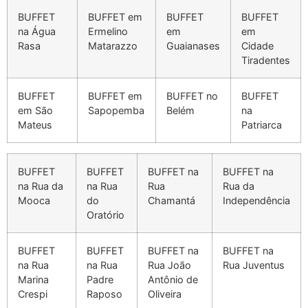
BUFFET
BUFFET em
BUFFET
BUFFET
na Água
Ermelino
em
em
Rasa
Matarazzo
Guaianases
Cidade
Tiradentes
BUFFET
BUFFET em
BUFFET no
BUFFET
em São
Sapopemba
Belém
na
Mateus
Patriarca
BUFFET
BUFFET
BUFFET na
BUFFET na
na Rua da
na Rua
Rua
Rua da
Mooca
do
Chamantá
Independência
Oratório
BUFFET
BUFFET
BUFFET na
BUFFET na
na Rua
na Rua
Rua João
Rua Juventus
Marina
Padre
Antônio de
Crespi
Raposo
Oliveira