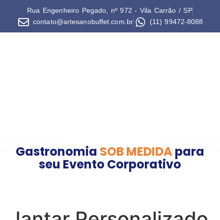
Rua Engenheiro Pegado, nº 972 - Vila Carrão / SP
contato@artesanobuffet.com.br
(11) 99472-8088
Gastronomia
SOB MEDIDA
para
seu Evento Corporativo
Jantar Personalizado