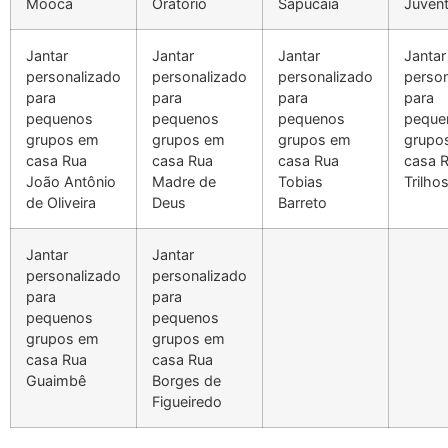
Mooca
Oratório
Sapucaia
Juven
Jantar
Jantar
Jantar
Jantar
personalizado
personalizado
personalizado
person
para
para
para
para
pequenos
pequenos
pequenos
peque
grupos em
grupos em
grupos em
grupo
casa Rua
casa Rua
casa Rua
casa 
João Antônio
Madre de
Tobias
Trilho
de Oliveira
Deus
Barreto
Jantar
Jantar
personalizado
personalizado
para
para
pequenos
pequenos
grupos em
grupos em
casa Rua
casa Rua
Guaimbê
Borges de
Figueiredo