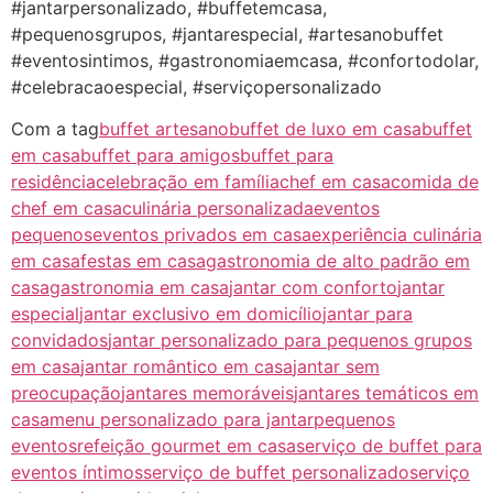
#jantarpersonalizado, #buffetemcasa,
#pequenosgrupos, #jantarespecial, #artesanobuffet
#eventosintimos, #gastronomiaemcasa, #confortodolar,
#celebracaoespecial, #serviçopersonalizado
Com a tag
buffet artesano
buffet de luxo em casa
buffet
em casa
buffet para amigos
buffet para
residência
celebração em família
chef em casa
comida de
chef em casa
culinária personalizada
eventos
pequenos
eventos privados em casa
experiência culinária
em casa
festas em casa
gastronomia de alto padrão em
casa
gastronomia em casa
jantar com conforto
jantar
especial
jantar exclusivo em domicílio
jantar para
convidados
jantar personalizado para pequenos grupos
em casa
jantar romântico em casa
jantar sem
preocupação
jantares memoráveis
jantares temáticos em
casa
menu personalizado para jantar
pequenos
eventos
refeição gourmet em casa
serviço de buffet para
eventos íntimos
serviço de buffet personalizado
serviço