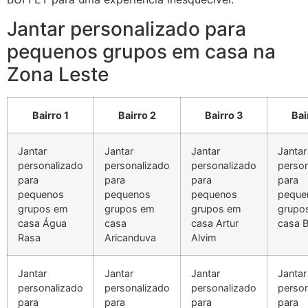
Jantar personalizado para
pequenos grupos em casa na
Zona Leste
Bairro 1
Bairro 2
Bairro 3
Bai
Jantar
Jantar
Jantar
Jantar
personalizado
personalizado
personalizado
person
para
para
para
para
pequenos
pequenos
pequenos
peque
grupos em
grupos em
grupos em
grupo
casa Água
casa
casa Artur
casa 
Rasa
Aricanduva
Alvim
Jantar
Jantar
Jantar
Jantar
personalizado
personalizado
personalizado
person
para
para
para
para