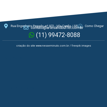
Rua Engenheiro Pegado, nº 972 - Vila Carrão / SP
Como Chegar
contato@artesanobuffet.com.br
(11) 99472-8088
criação do site
www.nesseminuto.com.br
/ freepik images
Vila Carrão
Penha
Cidade Patriarca
Tatuapé